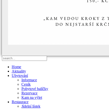
Home
Aktuality
Ubytování
Informace
Ceník
Pobytové balíčky
Rezervace
Kam na výlet
Restaurace
Jídelní lístek