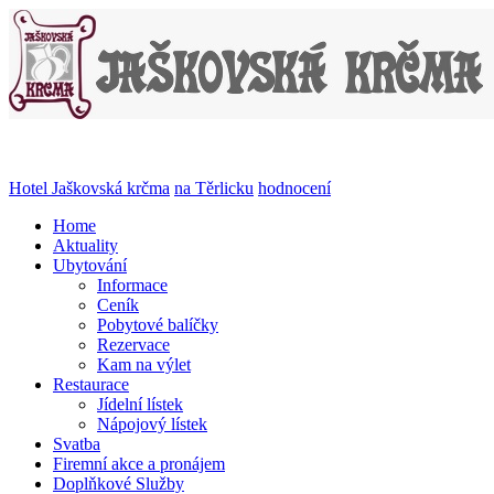
Hotel Jaškovská krčma
na Těrlicku
hodnocení
Home
Aktuality
Ubytování
Informace
Ceník
Pobytové balíčky
Rezervace
Kam na výlet
Restaurace
Jídelní lístek
Nápojový lístek
Svatba
Firemní akce a pronájem
Doplňkové Služby