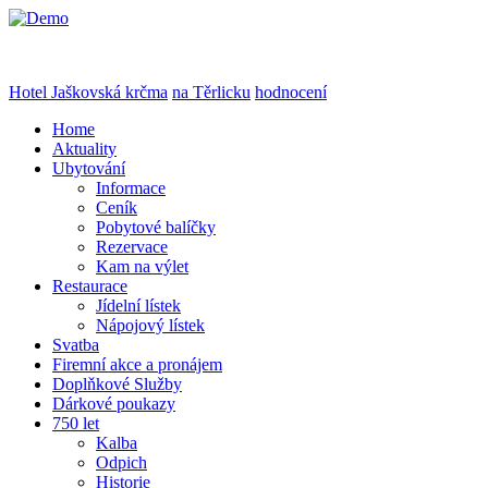
Hotel Jaškovská krčma
na Těrlicku
hodnocení
Home
Aktuality
Ubytování
Informace
Ceník
Pobytové balíčky
Rezervace
Kam na výlet
Restaurace
Jídelní lístek
Nápojový lístek
Svatba
Firemní akce a pronájem
Doplňkové Služby
Dárkové poukazy
750 let
Kalba
Odpich
Historie