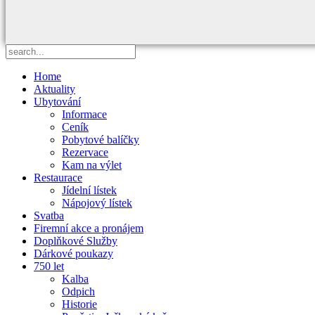
Home
Aktuality
Ubytování
Informace
Ceník
Pobytové balíčky
Rezervace
Kam na výlet
Restaurace
Jídelní lístek
Nápojový lístek
Svatba
Firemní akce a pronájem
Doplňkové Služby
Dárkové poukazy
750 let
Kalba
Odpich
Historie