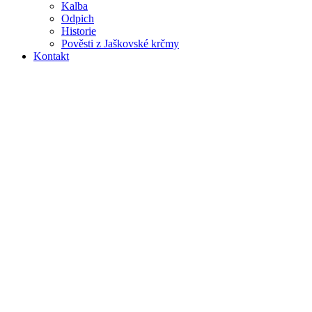
Kalba
Odpich
Historie
Pověsti z Jaškovské krčmy
Kontakt