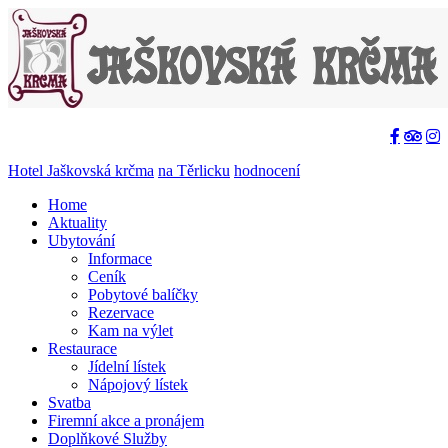
Hotel Jaškovská krčma
na Těrlicku
hodnocení
Home
Aktuality
Ubytování
Informace
Ceník
Pobytové balíčky
Rezervace
Kam na výlet
Restaurace
Jídelní lístek
Nápojový lístek
Svatba
Firemní akce a pronájem
Doplňkové Služby