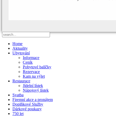
Home
Aktuality
Ubytování
Informace
Ceník
Pobytové balíčky
Rezervace
Kam na výlet
Restaurace
Jídelní lístek
Nápojový lístek
Svatba
Firemní akce a pronájem
Doplňkové Služby
Dárkové poukazy
750 let