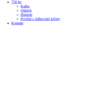
750 let
Kalba
Odpich
Historie
Pověsti z Jaškovské krčmy
Kontakt