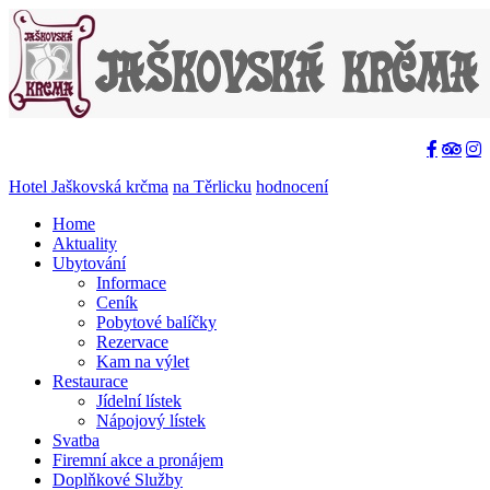
Hotel Jaškovská krčma
na Těrlicku
hodnocení
Home
Aktuality
Ubytování
Informace
Ceník
Pobytové balíčky
Rezervace
Kam na výlet
Restaurace
Jídelní lístek
Nápojový lístek
Svatba
Firemní akce a pronájem
Doplňkové Služby