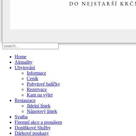
Home
Aktuality
Ubytování
Informace
Ceník
Pobytové balíčky
Rezervace
Kam na výlet
Restaurace
Jídelní lístek
Nápojový lístek
Svatba
Firemní akce a pronájem
Doplňkové Služby
Dárkové poukazy