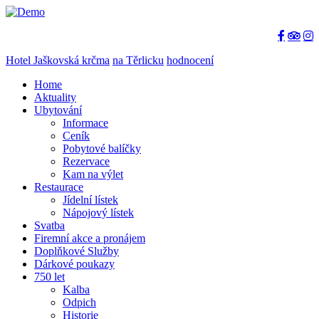
Hotel Jaškovská krčma
na Těrlicku
hodnocení
Home
Aktuality
Ubytování
Informace
Ceník
Pobytové balíčky
Rezervace
Kam na výlet
Restaurace
Jídelní lístek
Nápojový lístek
Svatba
Firemní akce a pronájem
Doplňkové Služby
Dárkové poukazy
750 let
Kalba
Odpich
Historie