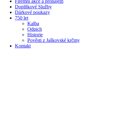
Firemní akce a pronájem
Doplňkové Služby
Dárkové poukazy
750 let
Kalba
Odpich
Historie
Pověsti z Jaškovské krčmy
Kontakt