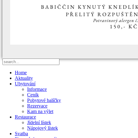
Home
Aktuality
Ubytování
Informace
Ceník
Pobytové balíčky
Rezervace
Kam na výlet
Restaurace
Jídelní lístek
Nápojový lístek
Svatba