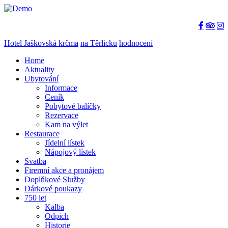
Hotel Jaškovská krčma
na Těrlicku
hodnocení
Home
Aktuality
Ubytování
Informace
Ceník
Pobytové balíčky
Rezervace
Kam na výlet
Restaurace
Jídelní lístek
Nápojový lístek
Svatba
Firemní akce a pronájem
Doplňkové Služby
Dárkové poukazy
750 let
Kalba
Odpich
Historie