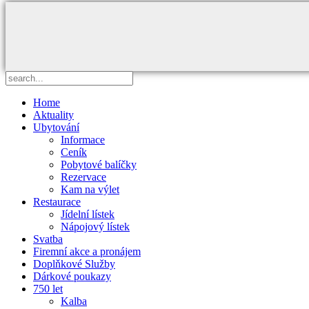
Home
Aktuality
Ubytování
Informace
Ceník
Pobytové balíčky
Rezervace
Kam na výlet
Restaurace
Jídelní lístek
Nápojový lístek
Svatba
Firemní akce a pronájem
Doplňkové Služby
Dárkové poukazy
750 let
Kalba