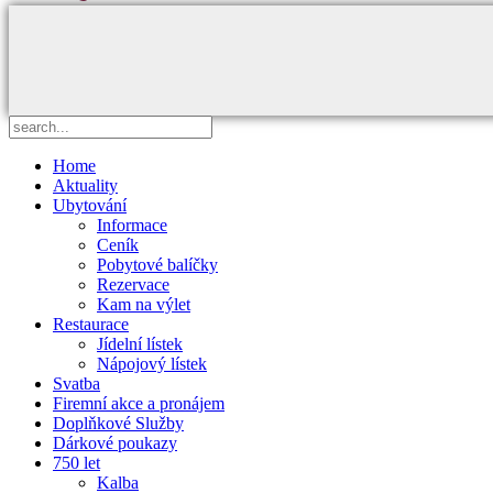
Home
Aktuality
Ubytování
Informace
Ceník
Pobytové balíčky
Rezervace
Kam na výlet
Restaurace
Jídelní lístek
Nápojový lístek
Svatba
Firemní akce a pronájem
Doplňkové Služby
Dárkové poukazy
750 let
Kalba