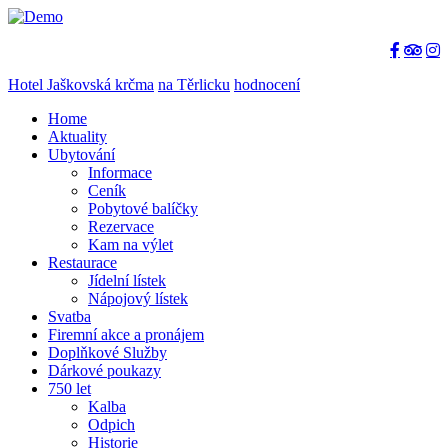
Hotel Jaškovská krčma
na Těrlicku
hodnocení
Home
Aktuality
Ubytování
Informace
Ceník
Pobytové balíčky
Rezervace
Kam na výlet
Restaurace
Jídelní lístek
Nápojový lístek
Svatba
Firemní akce a pronájem
Doplňkové Služby
Dárkové poukazy
750 let
Kalba
Odpich
Historie