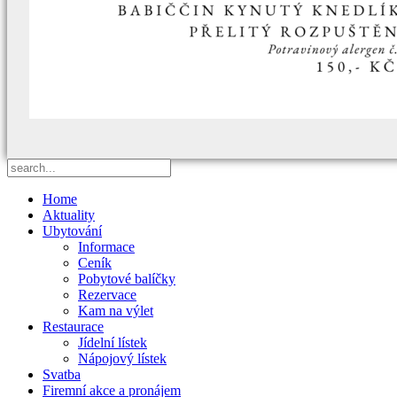
Home
Aktuality
Ubytování
Informace
Ceník
Pobytové balíčky
Rezervace
Kam na výlet
Restaurace
Jídelní lístek
Nápojový lístek
Svatba
Firemní akce a pronájem