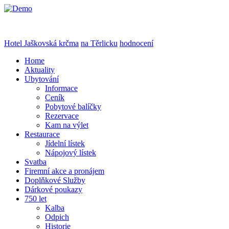
Hotel Jaškovská krčma
na Těrlicku
hodnocení
Home
Aktuality
Ubytování
Informace
Ceník
Pobytové balíčky
Rezervace
Kam na výlet
Restaurace
Jídelní lístek
Nápojový lístek
Svatba
Firemní akce a pronájem
Doplňkové Služby
Dárkové poukazy
750 let
Kalba
Odpich
Historie