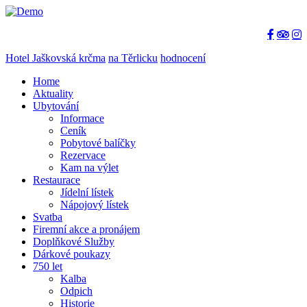
Hotel Jaškovská krčma
na Těrlicku
hodnocení
Home
Aktuality
Ubytování
Informace
Ceník
Pobytové balíčky
Rezervace
Kam na výlet
Restaurace
Jídelní lístek
Nápojový lístek
Svatba
Firemní akce a pronájem
Doplňkové Služby
Dárkové poukazy
750 let
Kalba
Odpich
Historie