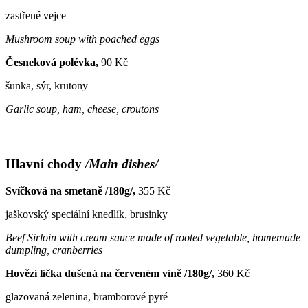
zastřené vejce
Mushroom soup with poached eggs
Česneková polévka,
90 Kč
šunka, sýr, krutony
Garlic soup, ham, cheese, croutons
Hlavní chody
/Main dishes/
Svíčková na smetaně /180g/,
355 Kč
jaškovský speciální knedlík, brusinky
Beef
Sirloin with cream sauce made of rooted vegetable, homemade
dumpling
, cranberries
Hovězí líčka dušená na červeném víně /180g/,
360 Kč
glazovaná zelenina, bramborové pyré