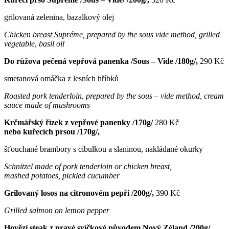
grilovaná zelenina, bazalkový olej
Chicken breast Supréme, prepared by the sous vide method, grilled
vegetable
,
basil oil
Do růžova pečená vepřová panenka /Sous – Vide /180g/,
290 Kč
smetanová omáčka z lesních hříbků
Roasted pork tenderloin, prepared by the sous – vide method, cream
sauce made of mushrooms
Krčmářský řízek z vepřové panenky /170g/
280 Kč
nebo kuřecích prsou /170g/,
šťouchané brambory s cibulkou a slaninou, nakládané okurky
Schnitzel made of pork tenderloin or chicken breast,
mashed potatoes, pickled cucumber
Grilovaný losos na citronovém pepři /200g/,
390 Kč
Grilled salmon on lemon pepper
Hovězí steak z pravé svíčkové
původem Nový Zéland
/200g/,