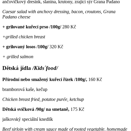
ančovičkový dresink, slanina, krutony, zrající sýr Grana Padano
Caesar salad with anchovy dressing, bacon, croutons, Grana
Padano cheese
+ grilované kuřecí prso /100g/
280 Kč
+grilled chicken breast
+ grilovaný losos /100g/
320 Kč
+ grilled salmon
Dětská jídla
/Kids´food/
Přírodní nebo smažený kuřecí řízek /100g/,
160 Kč
bramborová kaše, kečup
Chicken breast fried, potatoe purée, ketchup
Dětská svíčková /90g/ na smetaně,
175 Kč
jaškovský speciální knedlík
Beef sirloin with cream sauce made of rooted vegetable, homemade