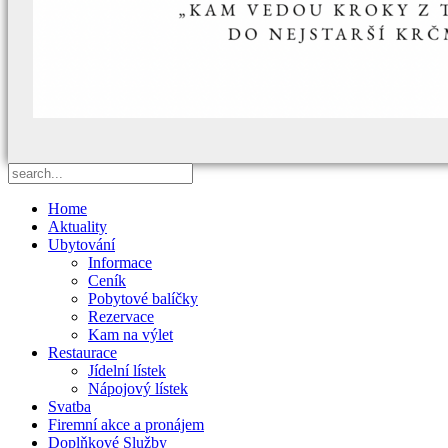
Home
Aktuality
Ubytování
Informace
Ceník
Pobytové balíčky
Rezervace
Kam na výlet
Restaurace
Jídelní lístek
Nápojový lístek
Svatba
Firemní akce a pronájem
Doplňkové Služby