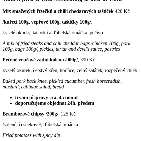
Mix smažených řízečků a chilli chedarových taštiček
420 Kč
/kuřecí 100g, vepřové 100g, taštičky 100g/,
kyselé okurky, tatarská a ďábelská omáčka, pečivo
A mix of fried steaks and chili cheddar bags /chicken 100g, pork
100g, bags 100g/, pickles, tartar and devil’s sauce, pastries
Pečené vepřové zadní koleno /900g/
, 390 Kč
kyselý okurek, čerstvý křen, hořčice, zelný salátek, rozpečený chléb
Baked pork back knee, pickled cucumber, fresh horseradish,
mustard, cabbage salad, bread
trvání připravy cca. 45 minut
doporučujeme objednat 24h. předem
Bramborové chipsy /200g/
, 125 Kč
/solené, česnekové/, ďábelská omáčka
Fried potatoes with spicy dip