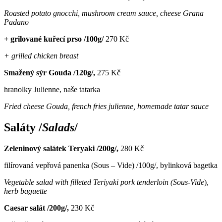
Roasted potato gnocchi, mushroom cream sauce, cheese Grana
Padano
+ grilované kuřecí prso /100g/
270 Kč
+ grilled chicken breast
Smažený sýr Gouda /120g/,
275 Kč
hranolky Julienne, naše tatarka
Fried cheese Gouda, french fries julienne, homemade tatar sauce
Saláty /
Salads
/
Zeleninový salátek Teryaki /200g/,
280 Kč
filírovaná vepřová panenka (Sous – Vide) /100g/, bylinková bagetka
Vegetable salad with filleted Teriyaki pork tenderloin (Sous-Vide
),
herb baguette
Caesar salát
/200g/,
230 Kč