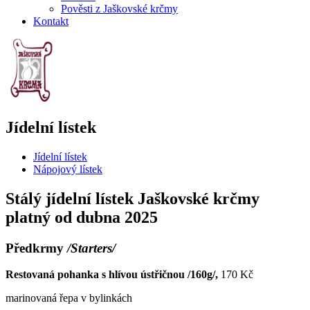
Pověsti z Jaškovské krčmy
Kontakt
Jídelní lístek
Jídelní lístek
Nápojový lístek
Stálý jídelní lístek Jaškovské krčmy
platný od dubna 202
5
P
ř
edkrmy
/Starters/
Restovaná pohanka s hlívou ústřičnou /160g/,
170 Kč
marinovaná řepa v bylinkách