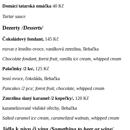
Domácí tatarská omáčka
40 Kč
Tartar sauce
Dezerty
/Desserts/
Čokoládový fondant,
145 Kč
rozvar z lesního ovoce, vanilková zmrzlina, šlehačka
Chocolate fondant, forest fruit, vanilla ice cream, whipped cream
Palačinky /2 ks/,
125 Kč
lesní ovoce, čokoláda, šlehačka
Pancakes /2 pcs/, forest fruit, chocolate, whipped cream
Zmrzlina slaný karamel /2 kopečky/,
120 Kč
karamelizované vlašské ořechy, šlehačka
Salted caramel ice cream, caramelized walnuts, whipped cream
Jídla k pivu či vínu
/Something to beer or wine/