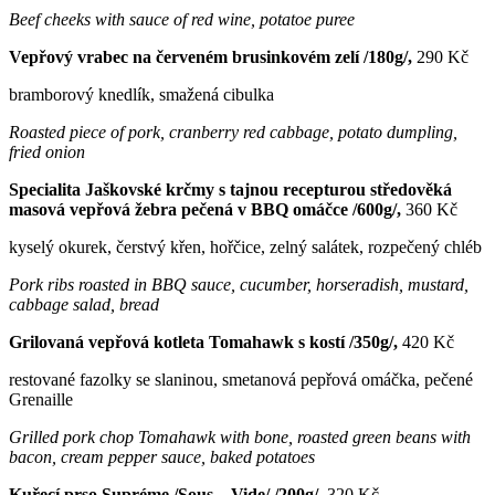
Beef cheeks with sauce of red wine, potatoe puree
Vepřový vrabec na červeném brusinkovém zelí /180g/,
290 Kč
bramborový knedlík, smažená cibulka
Roasted piece of pork, cranberry red cabbage, potato dumpling,
fried onion
Specialita Jaškovské krčmy s tajnou recepturou středověká
masová vepřová žebra pečená v BBQ omáčce /600g/,
360 Kč
kyselý okurek, čerstvý křen, hořčice, zelný salátek, rozpečený chléb
Pork ribs roasted in BBQ sauce, cucumber, horseradish, mustard,
cabbage salad, bread
Grilovaná vepřová kotleta Tomahawk s kostí /350g/,
420 Kč
restované fazolky se slaninou, smetanová pepřová omáčka, pečené
Grenaille
Grilled pork chop Tomahawk with bone, roasted green beans with
bacon, cream pepper sauce, baked potatoes
Kuřecí prso Supréme /Sous – Vide/ /200g/,
320 Kč