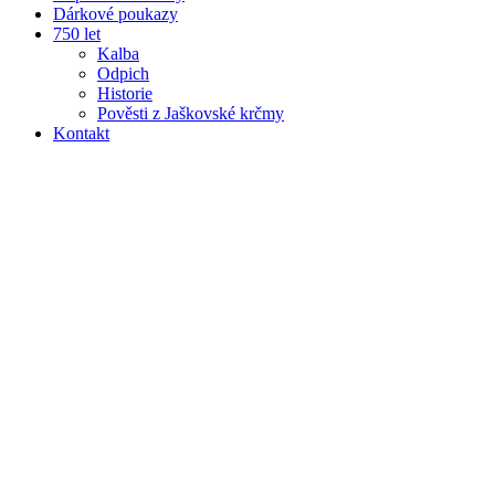
Dárkové poukazy
750 let
Kalba
Odpich
Historie
Pověsti z Jaškovské krčmy
Kontakt