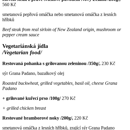
560 Kč
smetanová pepřová omáčka nebo smetanová omáčka z lesních
hříbků
Beef steak from real sirloin of New Zealand origin, mushroom or
pepper cream sauce
Vegetariánská jídla
/Vegetarian food/
Restovaná pohanka s grilovanou zeleninou /350g/,
230 Kč
sýr Grana Padano, bazalkový olej
Roasted buckwheat, grilled vegetables, basil oil, cheese Grana
Padano
+ grilované kuřecí prso /100g/
270 Kč
+ grilled chicken breast
Restované bramborové noky /200g/,
220 Kč
smetanová omáčka z lesních hříbků, zrající sýr Grana Padano