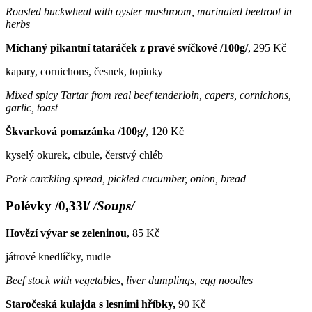
Roasted buckwheat with oyster mushroom, marinated beetroot in
herbs
Míchaný pikantní tataráček z pravé svíčkové /100g/
, 295 Kč
kapary, cornichons, česnek, topinky
Mixed spicy Tartar from real beef tenderloin, capers, cornichons,
garlic, toast
Škvarková pomazánka /100g/
, 120 Kč
kyselý okurek, cibule, čerstvý chléb
Pork carckling spread, pickled cucumber, onion, bread
Polévky /0,33l/
/Soups/
Hovězí vývar se zeleninou
, 85 Kč
játrové knedlíčky, nudle
Beef stock with vegetables, liver dumplings, egg noodles
Staročeská kulajda s lesními hříbky,
90 Kč