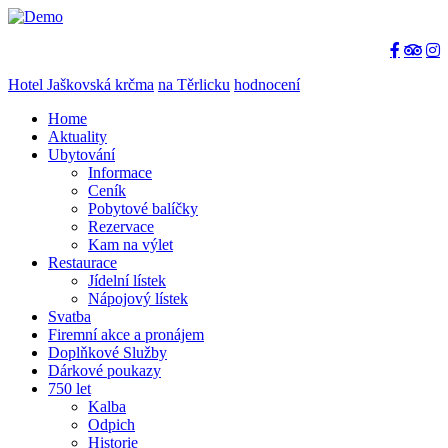
Hotel Jaškovská krčma
na Těrlicku
hodnocení
Home
Aktuality
Ubytování
Informace
Ceník
Pobytové balíčky
Rezervace
Kam na výlet
Restaurace
Jídelní lístek
Nápojový lístek
Svatba
Firemní akce a pronájem
Doplňkové Služby
Dárkové poukazy
750 let
Kalba
Odpich
Historie