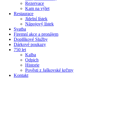
Rezervace
Kam na výlet
Restaurace
Jídelní lístek
Nápojový lístek
Svatba
Firemní akce a pronájem
Doplňkové Služby
Dárkové poukazy
750 let
Kalba
Odpich
Historie
Pověsti z Jaškovské krčmy
Kontakt