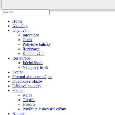
Home
Aktuality
Ubytování
Informace
Ceník
Pobytové balíčky
Rezervace
Kam na výlet
Restaurace
Jídelní lístek
Nápojový lístek
Svatba
Firemní akce a pronájem
Doplňkové Služby
Dárkové poukazy
750 let
Kalba
Odpich
Historie
Pověsti z Jaškovské krčmy
Kontakt