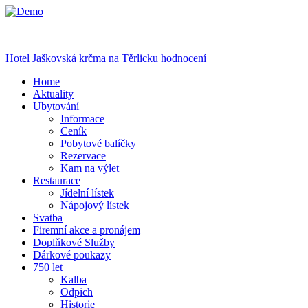
Hotel Jaškovská krčma
na Těrlicku
hodnocení
Home
Aktuality
Ubytování
Informace
Ceník
Pobytové balíčky
Rezervace
Kam na výlet
Restaurace
Jídelní lístek
Nápojový lístek
Svatba
Firemní akce a pronájem
Doplňkové Služby
Dárkové poukazy
750 let
Kalba
Odpich
Historie