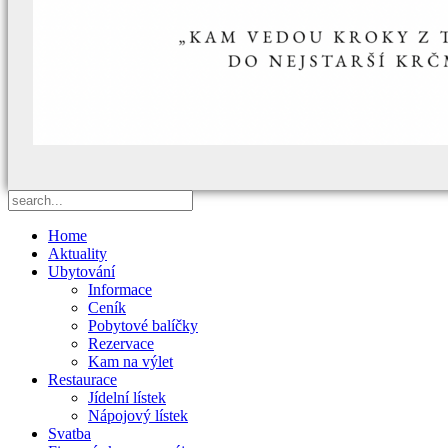
Home
Aktuality
Ubytování
Informace
Ceník
Pobytové balíčky
Rezervace
Kam na výlet
Restaurace
Jídelní lístek
Nápojový lístek
Svatba