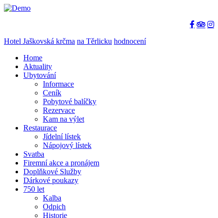
Hotel Jaškovská krčma
na Těrlicku
hodnocení
Home
Aktuality
Ubytování
Informace
Ceník
Pobytové balíčky
Rezervace
Kam na výlet
Restaurace
Jídelní lístek
Nápojový lístek
Svatba
Firemní akce a pronájem
Doplňkové Služby
Dárkové poukazy
750 let
Kalba
Odpich
Historie