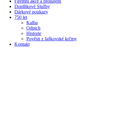
Firemní akce a pronájem
Doplňkové Služby
Dárkové poukazy
750 let
Kalba
Odpich
Historie
Pověsti z Jaškovské krčmy
Kontakt