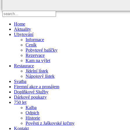
Home
Aktuality
Ubytování
Informace
Ceník
Pobytové balíčky
Rezervace
Kam na výlet
Restaurace
Jídelní lístek
Nápojový lístek
Svatba
Firemní akce a pronájem
Doplňkové Služby
Dárkové poukazy
750 let
Kalba
Odpich
Historie
Pověsti z Jaškovské krčmy
Kontakt