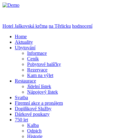
Hotel Jaškovská krčma
na Těrlicku
hodnocení
Home
Aktuality
Ubytování
Informace
Ceník
Pobytové balíčky
Rezervace
Kam na výlet
Restaurace
Jídelní lístek
Nápojový lístek
Svatba
Firemní akce a pronájem
Doplňkové Služby
Dárkové poukazy
750 let
Kalba
Odpich
Historie